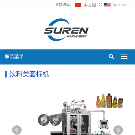
语言选择：
∷
导航菜单
Toggl
navig
饮料类套标机