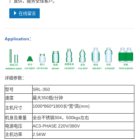
厂直供，服务全球客户。
在线留言
Application
：
详细参数：
型号
SRL-350
速度
最大350瓶/分钟
1000*860*1800
长*宽*高(mm)
主机尺寸
机身及重量
全台不锈钢304，500kgs左右
电源电压
AC3-PHASE 220V/380V
主机功率
2.5KW