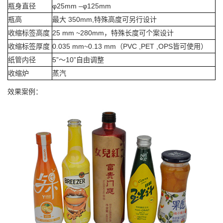
瓶身直径
φ25mm –φ125mm
瓶高
最大 350mm,特殊高度可另行设计
收缩标签高度
25 mm ~280mm，特殊长度可个案设计
收缩标签厚度
0.035 mm~0.13 mm（PVC ,PET ,OPS皆可使用）
纸管内径
5”～10”自由调整
收缩炉
蒸汽
效果案例：