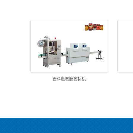
酱料瓶套膜套标机