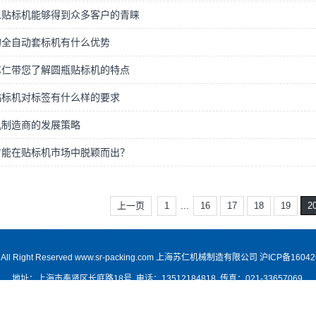
么贴标机能够得到众多客户的青睐
的全自动套标机有什么优势
苏仁带您了解圆瓶贴标机的特点
贴标机对标签有什么样的要求
机制造商的发展策略
才能在贴标机市场中脱颖而出？
...
上一页
1
16
17
18
19
2
18 All Right Reserved www.sr-packing.com 上海苏仁机械制造有限公司
沪ICP备16042
地址：上海市奉贤区长庭路18号 电话：13512184818 传真：021-33657069
条款和条件
隐私政策
Cookie 政策